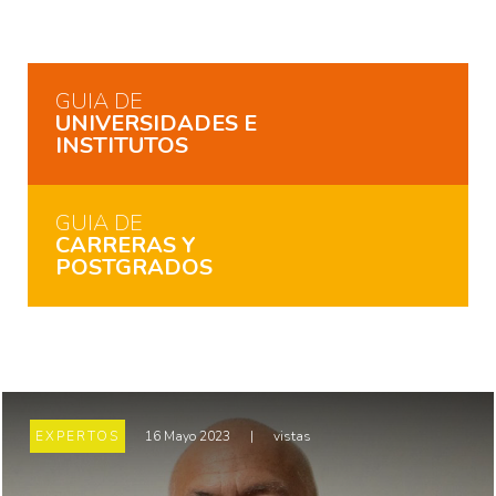
GUIA DE
UNIVERSIDADES E
INSTITUTOS
GUIA DE
CARRERAS Y
POSTGRADOS
EXPERTOS
16 Mayo 2023
|
vistas