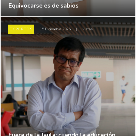
Equivocarse es de sabios
EXPERTOS
15 Diciembre 2025
|
vistas
Fuera de la Jaula: cuando la educación