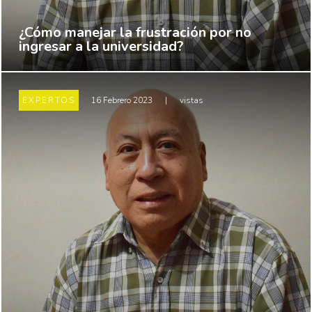
¿Cómo manejar la frustración por no
ingresar a la universidad?
EXPERTOS
16 Febrero 2023
|
vistas