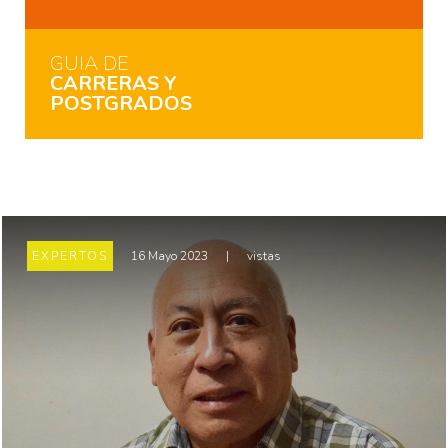
GUIA DE
CARRERAS Y
POSTGRADOS
EXPERTOS
16 Mayo 2023
|
vistas