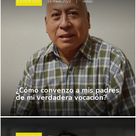
EXPERTOS
16 Mayo 2023
|
vistas
¿Cómo convenzo a mis padres
de mi verdadera vocación?