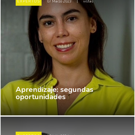
EXPERTOS
07 Marzo 2023
|
vistas
Aprendizaje: segundas
oportunidades