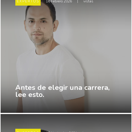
EXPERTOS
16 Febrero 2026
|
vistas
Antes de elegir una carrera,
lee esto.