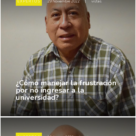
EXPERTOS
29 Noviembre 2022
|
vistas
¿Cómo manejar la frustración
por no ingresar a la
universidad?