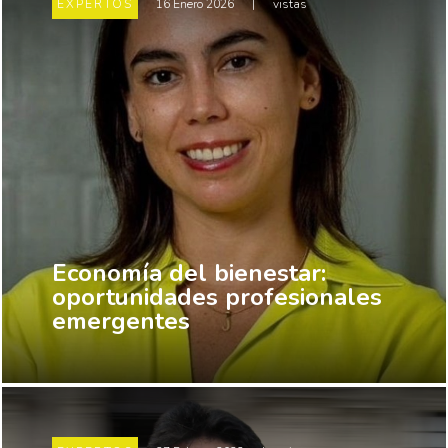
EXPERTOS
16 Enero 2026
|
vistas
Economía del bienestar:
oportunidades profesionales
emergentes