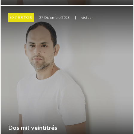
EXPERTOS
27 Diciembre 2023
|
vistas
Dos mil veintitrés