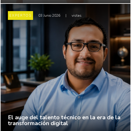
EXPERTOS
03 Junio 2026
|
vistas
El auge del talento técnico en la era de la
transformación digital