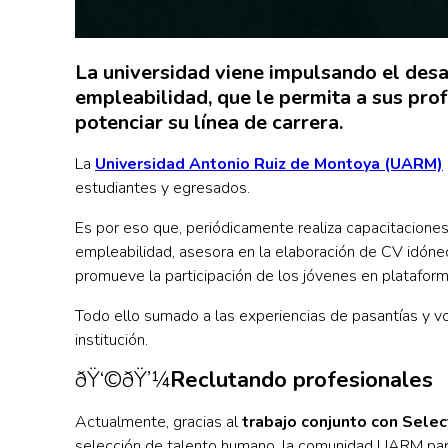
La universidad viene impulsando el desa
empleabilidad, que le permita a sus pro
potenciar su línea de carrera.
La
Universidad Antonio Ruiz de Montoya (UARM)
estudiantes y egresados.
Es por eso que, periódicamente realiza capacitaciones
empleabilidad, asesora en la elaboración de CV idóne
promueve la participación de los jóvenes en plataform
Todo ello sumado a las experiencias de pasantías y v
institución.
ðŸ‘©‍ðŸ’¼
Reclutando profesionales
Actualmente, gracias al
trabajo conjunto con Sele
selección de talento humano, la comunidad UARM par