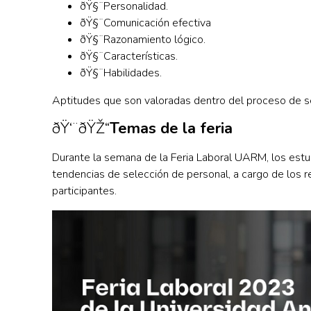
ðŸ§¨
Personalidad.
ðŸ§¨Comunicación efectiva
ðŸ§¨Razonamiento lógico.
ðŸ§¨Características.
ðŸ§¨Habilidades.
Aptitudes que son valoradas dentro del proceso de s
ðŸ‘¨‍ðŸŽ“
Temas de la feria
Durante la semana de la Feria Laboral UARM, los estu
tendencias de selección de personal, a cargo de los 
participantes.