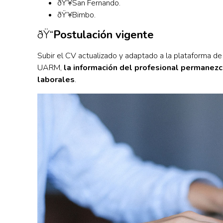
ðŸ’¥San Fernando.
ðŸ’¥Bimbo.
ðŸ“
Postulación vigente
Subir el CV actualizado y adaptado a la plataforma de
UARM,
la información del profesional permanezc
laborales
.