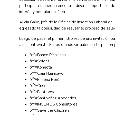
participantes pueden encontrar diversas oportunidades
interés y postular en línea.
Alicia Gallo, jefa de la Oficina de Inserción Laboral d
egresado la posibilidad de realizar el proceso de sele
Luego de pasar el primer filtro recibe una invitación p
a una entrevista.
En los stands virtuales participan e
ðŸ’¥
Banco Pichincha.
ðŸ’¥Solgas.
ðŸ’¥Konecta.
ðŸ’¥Caja Huancayo.
ðŸ’¥Enseña Perú.
ðŸ’¥Crisol.
ðŸ’¥Footloose.
ðŸ’¥Santivañez Abogados.
ðŸ’¥INGENIUS Consultores.
ðŸ’¥Save the Children.