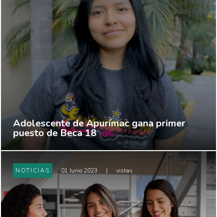
Adolescente de Apurímac gana primer
puesto de Beca 18
NOTICIAS
01 Junio 2023
|
vistas