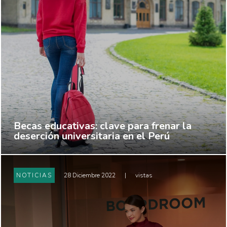
Becas educativas: clave para frenar la
deserción universitaria en el Perú
NOTICIAS
28 Diciembre 2022
|
vistas