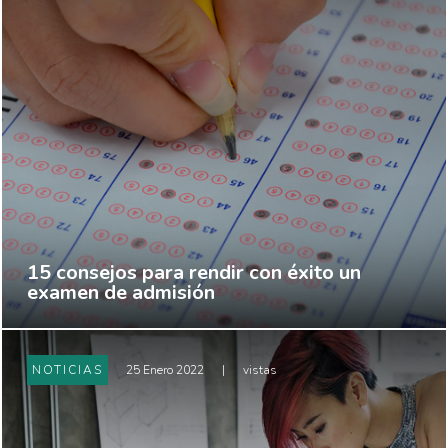
15 consejos para rendir con éxito un
examen de admisión
NOTICIAS
25 Enero 2022
|
vistas