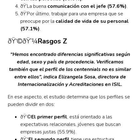
ðŸ‘La buena
comunicación con el jefe (57.6%)
.
ðŸ‘Por último, trabajar para una empresa que se
preocupe por la
calidad de vida de su personal
(57.1%)
.
ðŸ‘©‍ðŸ’¼
Rasgos Z
“Hemos encontrado diferencias significativas según
edad, sexo y país de procedencia. Verificamos
también que el perfil de los centennials no es similar
entre ellos”, indica Elizangela Sosa, directora de
Internacionalización y Acreditaciones en ISIL.
En ese aspecto, el estudio determina que los perfiles se
pueden dividir en dos:
ðŸ‘©
El primer perfil
, está orientado a las
expectativas relacionales, jóvenes que buscan
empresas justas (55.9%).
ðŸ‘¦
El segundo perfil
tiene una estructura