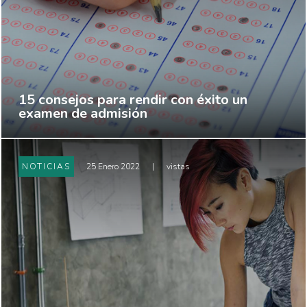
15 consejos para rendir con éxito un
examen de admisión
NOTICIAS
25 Enero 2022
|
vistas