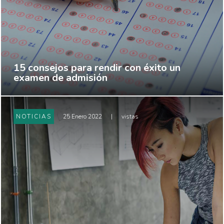
15 consejos para rendir con éxito un
examen de admisión
NOTICIAS
25 Enero 2022
|
vistas