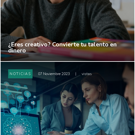
¿Eres creativo? Convierte tu talento en
dinero
NOTICIAS
07 Noviembre 2023
|
vistas