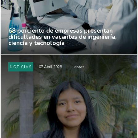
68 porciento de empresas presentan
dificultades en vacantes de ingeniería,
ciencia y tecnología
NOTICIAS
07 Abril 2025
|
vistas