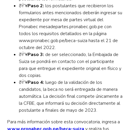
ðŸ’¥
Paso 2:
los postulantes que recibieron los
formularios antes mencionados deberán ingresar su
expediente por mesa de partes virtual del
Pronabec mesadepartes.pronabec.gob.pe con
todos los requisitos detallados en la página
www.pronabec.gob.pe/beca-suiza hasta el 21 de
octubre del 2022.
ðŸ’¥
Paso 3:
de ser seleccionado, la Embajada de
Suiza se pondrá en contacto con el participante
para que entregue el expediente original en físico y
dos copias.
ðŸ’¥
Paso 4:
luego de la validación de los
candidatos, la beca no será entregada de manera
automática. La decisión final compete únicamente a
la CFBE, que informará su decisión directamente al
postulante a finales de mayo de 2023.
Para más información sobre esta convocatoria, ingresa a
www.pronabec.gob.pe/beca-suiza
y realiza tus