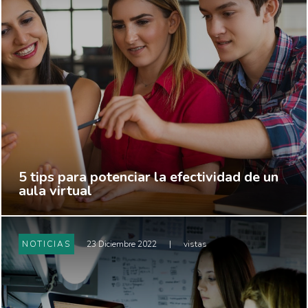
5 tips para potenciar la efectividad de un
aula virtual
NOTICIAS
23 Diciembre 2022
|
vistas