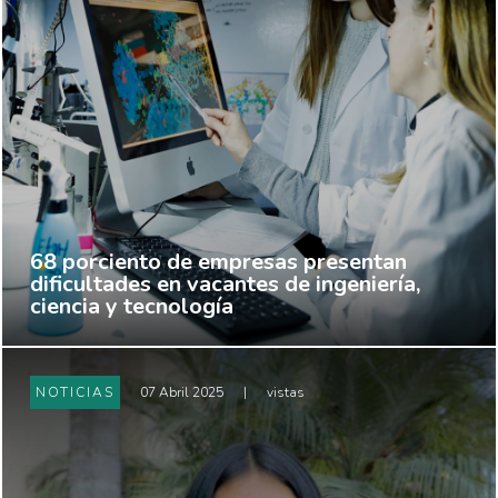
68 porciento de empresas presentan
dificultades en vacantes de ingeniería,
ciencia y tecnología
NOTICIAS
07 Abril 2025
|
vistas