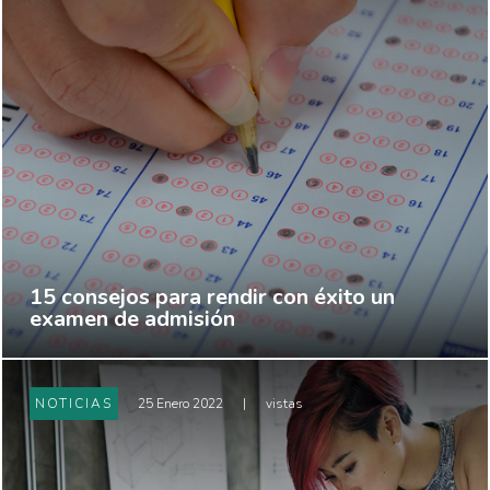
15 consejos para rendir con éxito un
examen de admisión
NOTICIAS
25 Enero 2022
|
vistas