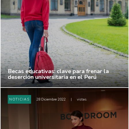
Becas educativas: clave para frenar la
deserción universitaria en el Perú
NOTICIAS
28 Diciembre 2022
|
vistas