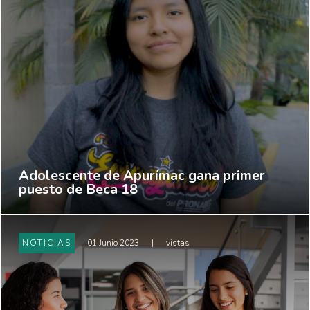
Adolescente de Apurímac gana primer
puesto de Beca 18
NOTICIAS
01 Junio 2023
|
vistas