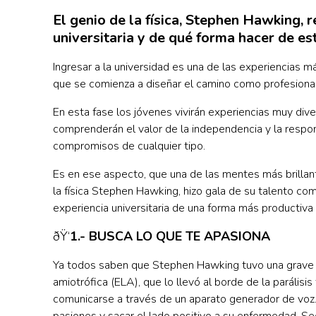
El genio de la física, Stephen Hawking, 
universitaria y de qué forma hacer de es
Ingresar a la universidad es una de las experiencias 
que se comienza a diseñar el camino como profesiona
En esta fase los jóvenes vivirán experiencias muy div
comprenderán el valor de la independencia y la respons
compromisos de cualquier tipo.
Es en ese aspecto, que una de las mentes más brillant
la física Stephen Hawking, hizo gala de su talento co
experiencia universitaria de una forma más productiva 
ðŸ‘
1.- BUSCA LO QUE TE APASIONA
Ya todos saben que Stephen Hawking tuvo una grave e
amiotrófica (ELA), que lo llevó al borde de la parálisi
comunicarse a través de un aparato generador de voz. A
pasiones y sacar el lado positivo a su enfermedad. Segú