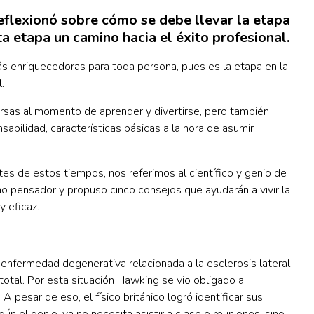
reflexionó sobre cómo se debe llevar la etapa
ta etapa un camino hacia el éxito profesional.
más enriquecedoras para toda persona, pues es la etapa en la
l.
ersas al momento de aprender y divertirse, pero también
abilidad, características básicas a la hora de asumir
es de estos tiempos, nos referimos al científico y genio de
mo pensador y propuso cinco consejos que ayudarán a vivir la
y eficaz.
nfermedad degenerativa relacionada a la esclerosis lateral
s total. Por esta situación Hawking se vio obligado a
 pesar de eso, el físico británico logró identificar sus
n el genio, ya no necesita asistir a clase o reuniones, sino