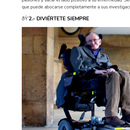
que puede abocarse completamente a sus investigac
ðŸ‘
2.- DIVIÉRTETE SIEMPRE