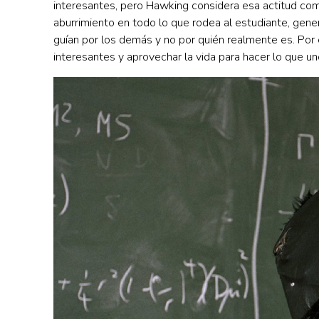
interesantes, pero Hawking considera esa actitud com
aburrimiento en todo lo que rodea al estudiante, gene
guían por los demás y no por quién realmente es. Por
interesantes y aprovechar la vida para hacer lo que un