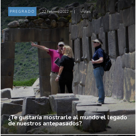
PREGRADO
22 Febrero 2022
|
vistas
¿Te gustaría mostrarle al mundo el legado
de nuestros antepasados?