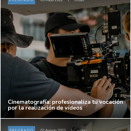
PREGRADO
05 Mayo 2022
|
vistas
Cinematografía: profesionaliza tu vocación
por la realización de vídeos
PREGRADO
02 Agosto 2022
|
vistas