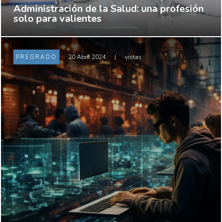
Administración de la Salud: una profesión
solo para valientes
PREGRADO
20 Abril 2024
|
vistas