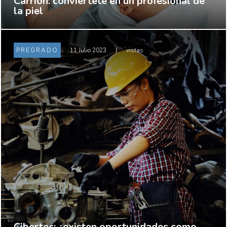
Carrión: conviértete en un profesional de
la piel
PREGRADO
11 Julio 2023
|
vistas
Cibertec: ¿existen oportunidades como