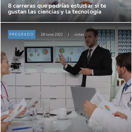
8 carreras que podrías estudiar si te
gustan las ciencias y la tecnología
PREGRADO
28 Junio 2022
|
vistas