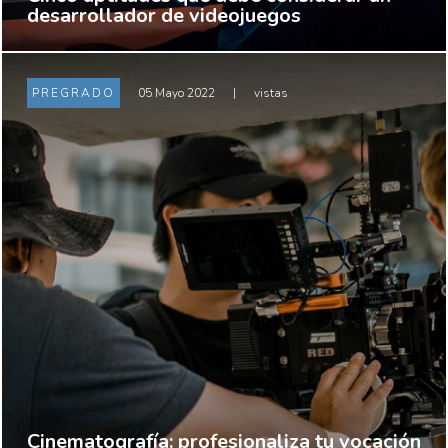
desarrollador de videojuegos
PREGRADO
05 Mayo 2022
|
vistas
Cinematografía: profesionaliza tu vocación