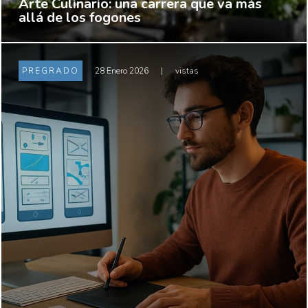
Arte Culinario: una carrera que va más
allá de los fogones
PREGRADO
28 Enero 2026
|
vistas