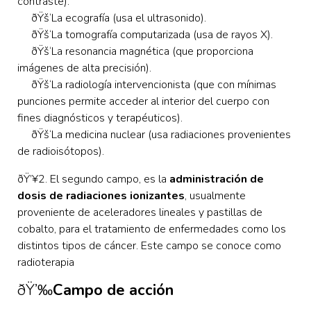
contraste).
ðŸš‘La ecografía (usa el ultrasonido).
ðŸš‘La tomografía computarizada (usa de rayos X).
ðŸš‘La resonancia magnética (que proporciona
imágenes de alta precisión).
ðŸš‘La radiología intervencionista (que con mínimas
punciones permite acceder al interior del cuerpo con
fines diagnósticos y terapéuticos).
ðŸš‘La medicina nuclear (usa radiaciones provenientes
de radioisótopos).
ðŸ’¥2. El segundo campo, es la
administración de
dosis de radiaciones ionizantes
, usualmente
proveniente de aceleradores lineales y pastillas de
cobalto, para el tratamiento de enfermedades como los
distintos tipos de cáncer. Este campo se conoce como
radioterapia
ðŸ’‰
Campo de acción