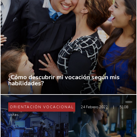
¿Cómo descubrir mi vocación según mis
habilidades?
ORIENTACIÓN VOCACIONAL
24 Febrero 2022
|
5108
vistas