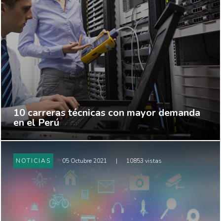
10 carreras técnicas con mayor demanda
en el Perú
NOTICIAS
05 Octubre 2021
|
10853 vistas