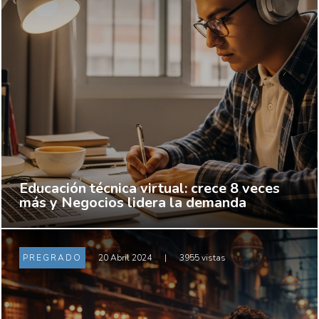
Educación técnica virtual: crece 8 veces
más y Negocios lidera la demanda
PREGRADO
20 Abril 2024
|
3955 vistas