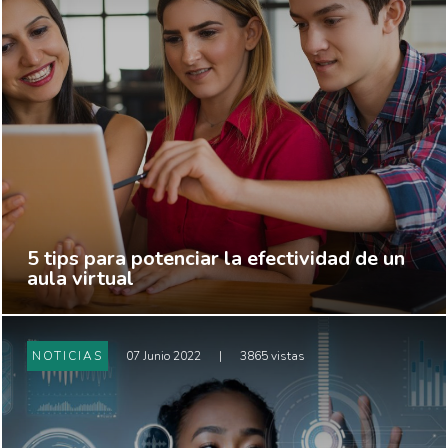
5 tips para potenciar la efectividad de un
aula virtual
NOTICIAS
07 Junio 2022
|
3865 vistas