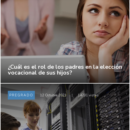
¿Cuál es el rol de los padres en la elección
vocacional de sus hijos?
PREGRADO
12 Octubre 2021
|
14731 vistas