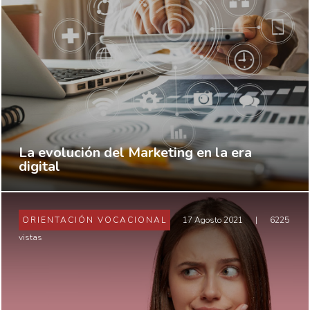
La evolución del Marketing en la era
digital
ORIENTACIÓN VOCACIONAL
17 Agosto 2021
|
6225
vistas