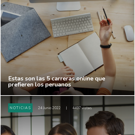
Estas son las 5 carreras online que
prefieren los peruanos
NOTICIAS
24 Junio 2022
|
4497 vistas