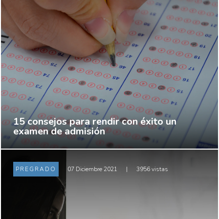
15 consejos para rendir con éxito un
examen de admisión
PREGRADO
07 Diciembre 2021
|
3956 vistas