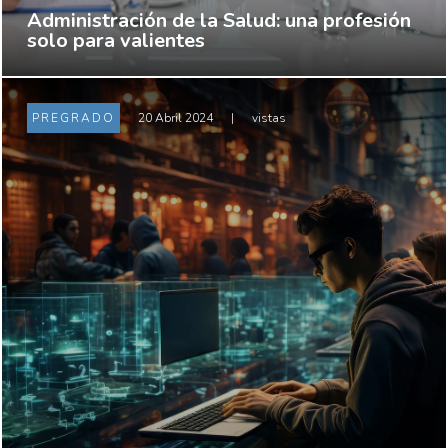
Administración de la Salud: una profesión
solo para valientes
PREGRADO
20 Abril 2024
|
vistas