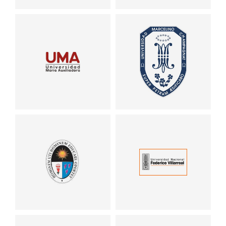
Universidad María
Universidad Marcelino
Auxiliadora
Champagnat
Universidad Nacional
Universidad Nacional
de Educación Enrique
Federico Villareal
Guzmán y Valle