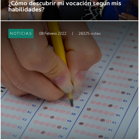
¿Cómo descubrir mi vocación según mis
habilidades?
NOTICIAS
08 Febrero 2022
|
26325 vistas