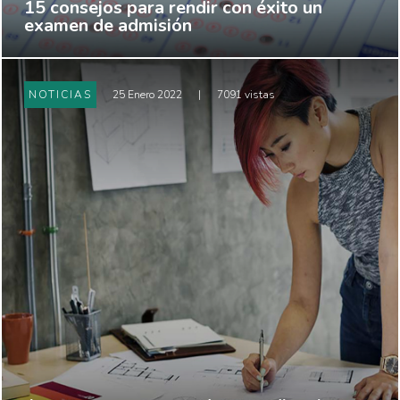
15 consejos para rendir con éxito un
examen de admisión
NOTICIAS
25 Enero 2022
|
7091 vistas