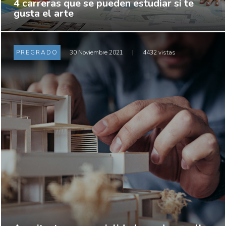
4 carreras que se pueden estudiar si te
gusta el arte
PREGRADO
30 Noviembre 2021
|
4432 vistas