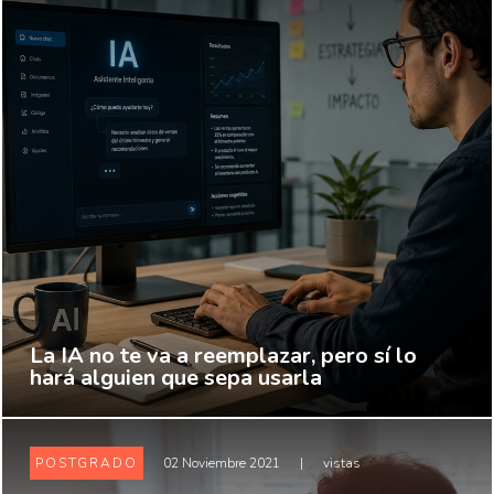
La IA no te va a reemplazar, pero sí lo
hará alguien que sepa usarla
POSTGRADO
02 Noviembre 2021
|
vistas