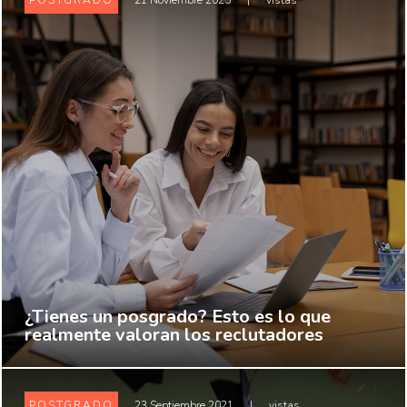
POSTGRADO
21 Noviembre 2025
|
vistas
¿Tienes un posgrado? Esto es lo que
realmente valoran los reclutadores
POSTGRADO
23 Septiembre 2021
|
vistas